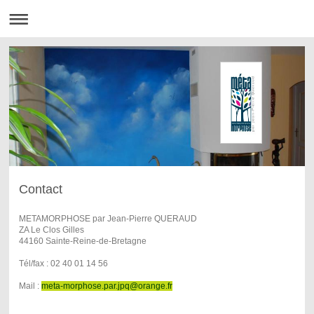
Contact
METAMORPHOSE par Jean-Pierre QUERAUD
ZA Le Clos Gilles
44160 Sainte-Reine-de-Bretagne
Tél/fax : 02 40 01 14 56
Mail :
meta-morphose.par.jpq@orange.fr