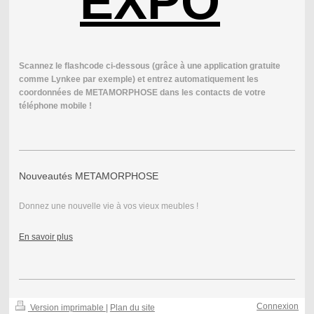
EXPO
Scannez le flashcode ci-dessous (grâce à une application gratuite
comme Lynkee par exemple) et entrez automatiquement les
coordonnées de METAMORPHOSE dans les contacts de votre
téléphone mobile !
Nouveautés METAMORPHOSE
Donnez une nouvelle vie à vos vieux meubles !
En savoir plus
Connexion
Version imprimable
|
Plan du site