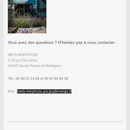
Vous avez des questions ? N'hésitez pas à nous contacter :
META MORPHOSE
1 ZA Le Clos Gilles
44160 Sainte-Reine-de-Bretagne
Tél : 02 40 01 14 56 et 06 07 60 00 38
Mail :
meta-morphose.par.jpq@orange.fr