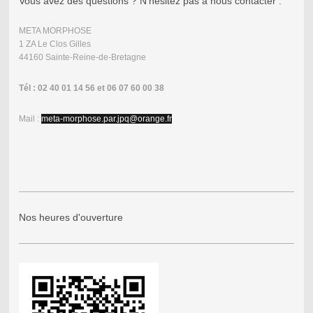
Vous avez des questions ? N'hésitez pas à nous contacter :
META MORPHOSE
1 ZA Le Clos Gilles
44160 Sainte-Reine-de-Bretagne
Tél : 02 40 01 14 56 et 06 07 60 00 38
Mail :
meta-morphose.par.jpq@orange.fr
Nos heures d'ouverture